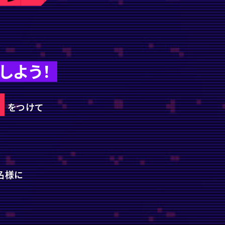
しよう！
」
をつけて
名様に